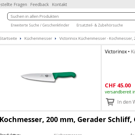
stellte Fragen
Feedback
Kontakt
Erweiterte Suche / Geschenkfinder
Ersatzteil- & Zubehörsuche
Startseite
Küchenmesser
Victorinox Küchenmesser - Kochmesser, 2
Victorinox
•
K
CHF
45.00
versandbereit i
In den 
Kochmesser, 200 mm, Gerader Schliff, 
Produkttyp:
Küchenmesser