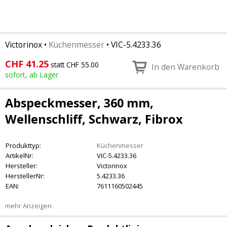
Victorinox
•
Küchenmesser
•
VIC-5.4233.36
CHF
41.25
statt CHF 55.00
In den Warenkorb
sofort, ab Lager
Abspeckmesser, 360 mm,
Wellenschliff, Schwarz, Fibrox
Produkttyp:
Küchenmesser
ArtikelNr:
VIC-5.4233.36
Hersteller:
Victorinox
HerstellerNr:
5.4233.36
EAN:
7611160502445
mehr Anzeigen