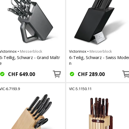
Victorinox
•
Messerblock
Victorinox
•
Messerblock
6-Teillig, Schwarz - Grand Maîtr
6-Teilig, Schwarz - Swiss Mode
e
n
CHF
649.00
CHF
289.00
VIC-6.7193.9
VIC-5.1150.11