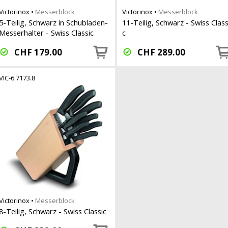
Victorinox
•
Messerblock
Victorinox
•
Messerblock
5-Teilig, Schwarz in Schubladen-
11-Teilig, Schwarz - Swiss Class
Messerhalter - Swiss Classic
c
CHF
179.00
CHF
289.00
VIC-6.7173.8
Victorinox
•
Messerblock
8-Teilig, Schwarz - Swiss Classic