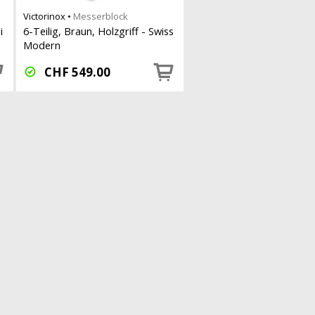
Victorinox
•
Messerblock
i
6-Teilig, Braun, Holzgriff - Swiss
Modern
CHF
549.00