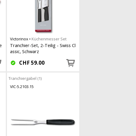
Victorinox
•
Küchenmesser Set
e
Tranchier-Set, 2-Teilig - Swiss Cl
assic, Schwarz
CHF
59.00
Tranchiergabel (1)
VIC-5.2103.15