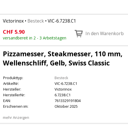
Victorinox
•
Besteck
•
VIC-6.7238.C1
CHF
5.90
In den Warenkorb
versandbereit in 2 - 3 Arbeitstagen
Pizzamesser, Steakmesser, 110 mm,
Wellenschliff, Gelb, Swiss Classic
Produkttyp:
Besteck
ArtikelNr:
VIC-6.7238.C1
Hersteller:
Victorinox
HerstellerNr:
6.7238.C1
EAN:
7613329191804
Erschienen im:
Oktober 2025
mehr Anzeigen