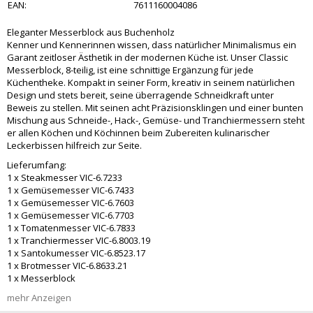
EAN:
7611160004086
Eleganter Messerblock aus Buchenholz
Kenner und Kennerinnen wissen, dass natürlicher Minimalismus ein
Garant zeitloser Ästhetik in der modernen Küche ist. Unser Classic
Messerblock, 8-teilig, ist eine schnittige Ergänzung für jede
Küchentheke. Kompakt in seiner Form, kreativ in seinem natürlichen
Design und stets bereit, seine überragende Schneidkraft unter
Beweis zu stellen. Mit seinen acht Präzisionsklingen und einer bunten
Mischung aus Schneide-, Hack-, Gemüse- und Tranchiermessern steht
er allen Köchen und Köchinnen beim Zubereiten kulinarischer
Leckerbissen hilfreich zur Seite.
Lieferumfang:
1 x Steakmesser VIC-6.7233
1 x Gemüsemesser VIC-6.7433
1 x Gemüsemesser VIC-6.7603
1 x Gemüsemesser VIC-6.7703
1 x Tomatenmesser VIC-6.7833
1 x Tranchiermesser VIC-6.8003.19
1 x Santokumesser VIC-6.8523.17
1 x Brotmesser VIC-6.8633.21
1 x Messerblock
mehr Anzeigen