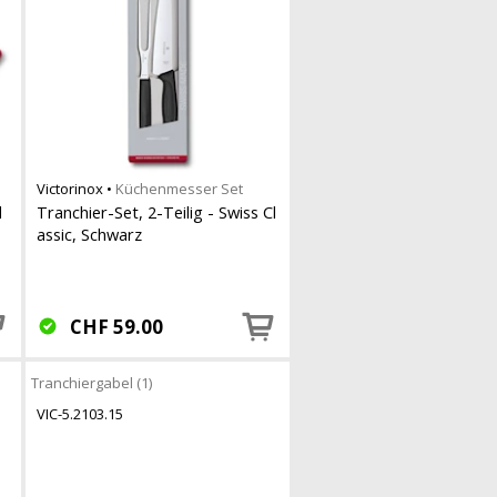
Victorinox
•
Küchenmesser Set
d
Tranchier-Set, 2-Teilig - Swiss Cl
assic, Schwarz
CHF
59.00
Tranchiergabel (1)
VIC-5.2103.15