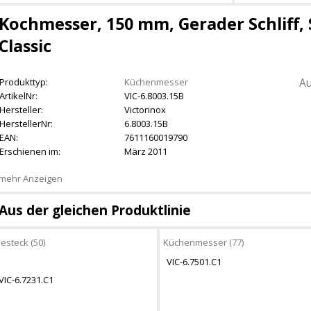
Kochmesser, 150 mm, Gerader Schliff, 
Classic
Au
Produkttyp:
Küchenmesser
ArtikelNr:
VIC-6.8003.15B
Hersteller:
Victorinox
HerstellerNr:
6.8003.15B
EAN:
7611160019790
Erschienen im:
März 2011
mehr Anzeigen
Aus der gleichen Produktlinie
esteck (50)
Küchenmesser (77)
VIC-6.7501.C1
VIC-6.7231.C1