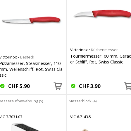
Victorinox
•
Küchenmesser
Tourniermesser, 60 mm, Gera
Victorinox
•
Besteck
er Schliff, Rot, Swiss Classic
Pizzamesser, Steakmesser, 110
mm, Wellenschliff, Rot, Swiss Cla
ssic
CHF
5.90
CHF
3.90
esseraufbewahrung (5)
Messerblock (4)
VIC-7.7031.07
VIC-6.7143.5