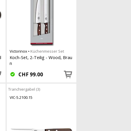
Victorinox
•
Küchenmesser Set
d
Koch-Set, 2-Teilig - Wood, Brau
n
CHF
99.00
Tranchiergabel (3)
VIC-5.2100.15