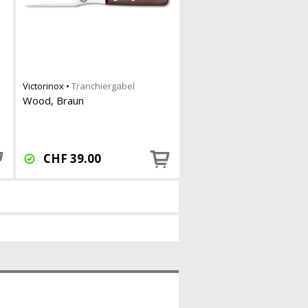
Victorinox
•
Tranchiergabel
Wood, Braun
o
CHF
39.00