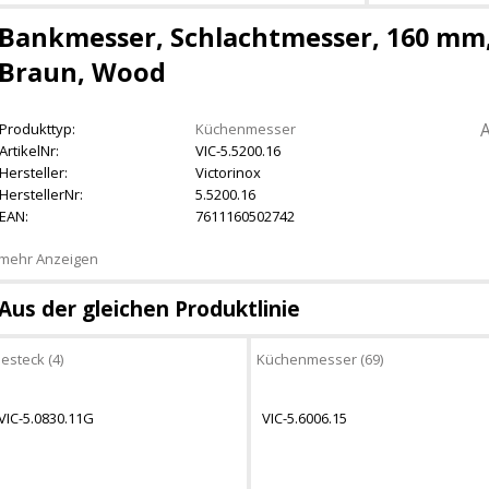
Bankmesser, Schlachtmesser, 160 mm, 
Braun, Wood
A
Produkttyp:
Küchenmesser
ArtikelNr:
VIC-5.5200.16
Hersteller:
Victorinox
HerstellerNr:
5.5200.16
EAN:
7611160502742
mehr Anzeigen
Aus der gleichen Produktlinie
esteck (4)
Küchenmesser (69)
VIC-5.0830.11G
VIC-5.6006.15