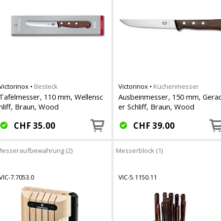
Victorinox
•
Besteck
Victorinox
•
Küchenmesser
Tafelmesser, 110 mm, Wellensc
Ausbeinmesser, 150 mm, Gera
hliff, Braun, Wood
er Schliff, Braun, Wood
CHF
35.00
CHF
39.00
esseraufbewahrung (2)
Messerblock (1)
VIC-7.7053.0
VIC-5.1150.11