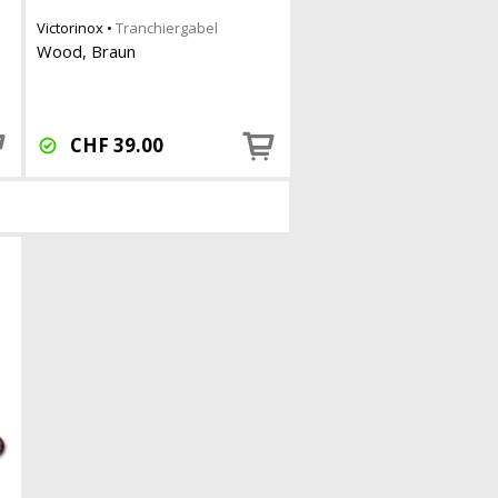
Victorinox
•
Tranchiergabel
Wood, Braun
o
CHF
39.00