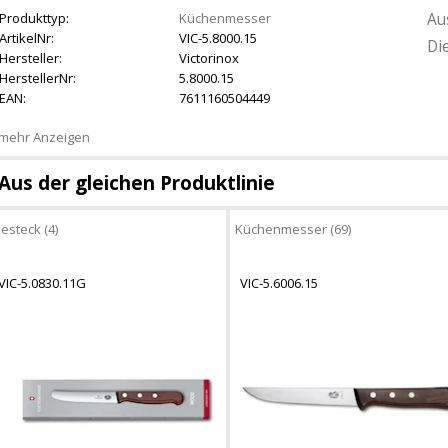
Au
Produkttyp:
Küchenmesser
ArtikelNr:
VIC-5.8000.15
Di
Hersteller:
Victorinox
HerstellerNr:
5.8000.15
EAN:
7611160504449
mehr Anzeigen
Aus der gleichen Produktlinie
esteck (4)
Küchenmesser (69)
VIC-5.0830.11G
VIC-5.6006.15