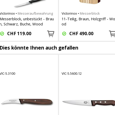
Victorinox
•
Messeraufbewahrung
Victorinox
•
Messerblock
Messerblock, unbestückt - Brau
11-Teilig, Braun, Holzgriff - W
n, Schwarz, Buche, Wood
od
CHF
119.00
CHF
490.00
Dies könnte Ihnen auch gefallen
VIC-5.3100
VIC-5.5600.12