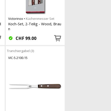
Victorinox
•
Küchenmesser Set
d
Koch-Set, 2-Teilig - Wood, Brau
n
CHF
99.00
Tranchiergabel (3)
VIC-5.2100.15