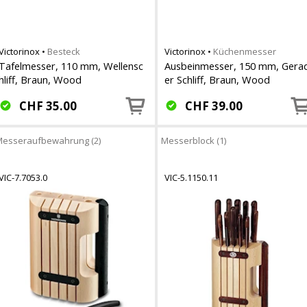
Victorinox
•
Besteck
Victorinox
•
Küchenmesser
Tafelmesser, 110 mm, Wellensc
Ausbeinmesser, 150 mm, Gera
hliff, Braun, Wood
er Schliff, Braun, Wood
CHF
35.00
CHF
39.00
esseraufbewahrung (2)
Messerblock (1)
VIC-7.7053.0
VIC-5.1150.11