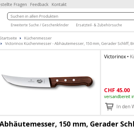
stellte Fragen
Feedback
Kontakt
Erweiterte Suche / Geschenkfinder
Ersatzteil- & Zubehörsuche
Startseite
Küchenmesser
Victorinox Küchenmesser - Abhäutemesser, 150 mm, Gerader Schliff, 
Victorinox
•
K
CHF
45.00
versandbereit i
In den 
Abhäutemesser, 150 mm, Gerader Schl