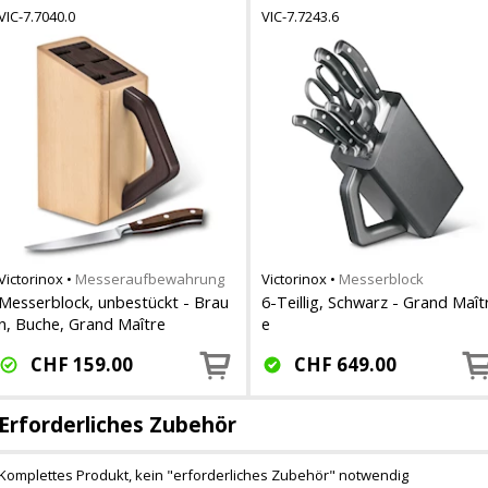
VIC-7.7040.0
VIC-7.7243.6
Victorinox
•
Messeraufbewahrung
Victorinox
•
Messerblock
Messerblock, unbestückt - Brau
6-Teillig, Schwarz - Grand Maît
n, Buche, Grand Maître
e
CHF
159.00
CHF
649.00
Erforderliches Zubehör
Komplettes Produkt, kein "erforderliches Zubehör" notwendig