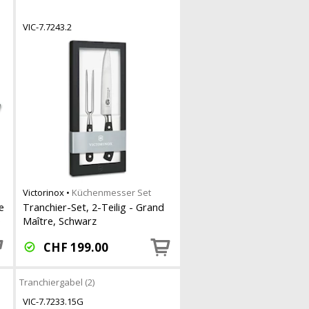
VIC-7.7243.2
Victorinox
•
Küchenmesser Set
e
Tranchier-Set, 2-Teilig - Grand
e
Maître, Schwarz
CHF
199.00
Tranchiergabel (2)
VIC-7.7233.15G