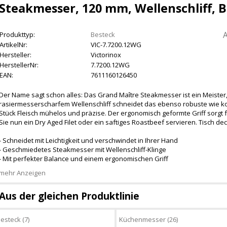
Steakmesser, 120 mm, Wellenschliff, 
A
Produkttyp:
Besteck
ArtikelNr:
VIC-7.7200.12WG
Hersteller:
Victorinox
HerstellerNr:
7.7200.12WG
EAN:
7611160126450
Der Name sagt schon alles: Das Grand Maître Steakmesser ist ein Meister
rasiermesserscharfem Wellenschliff schneidet das ebenso robuste wie 
Stück Fleisch mühelos und präzise. Der ergonomisch geformte Griff sorgt fü
Sie nun ein Dry Aged Filet oder ein saftiges Roastbeef servieren. Tisch 
- Schneidet mit Leichtigkeit und verschwindet in Ihrer Hand
- Geschmiedetes Steakmesser mit Wellenschliff-Klinge
- Mit perfekter Balance und einem ergonomischen Griff
mehr Anzeigen
Aus der gleichen Produktlinie
esteck (7)
Küchenmesser (26)