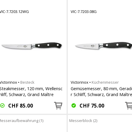
VIC-7.7203.12WG
VIC-7.7203.08G
Victorinox
•
Besteck
Victorinox
•
Küchenmesser
Steakmesser, 120 mm, Wellensc
Gemüsemesser, 80 mm, Gerad
hliff, Schwarz, Grand Maître
r Schliff, Schwarz, Grand Maîtr
CHF
85.00
CHF
75.00
esseraufbewahrung (1)
Messerblock (2)