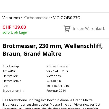
Victorinox
•
Küchenmesser
•
VIC-7.7430.23G
CHF
139.00
In den Warenkorb
sofort, ab Lager
Brotmesser, 230 mm, Wellenschliff,
Braun, Grand Maître
Produkttyp:
Küchenmesser
ArtikelNr:
VIC-7.7430.23G
Hersteller:
Victorinox
HerstellerNr:
7.7430.23G
EAN:
7611160043948
Erschienen im:
Februar 2014
Das formschöne und zugleich hochfunktionelle Grand Maître
Brotmesser der geschmiedeten Messerlinie von Victorinox verfügt
über eine Full-Tang-Klinge, die gleichmässig gehärtet und perfekt