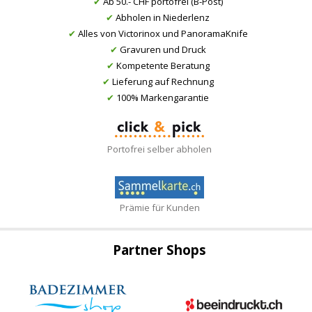
✔
Ab 50.- CHF portofrei (B-Post)
✔
Abholen in Niederlenz
✔
Alles von Victorinox und PanoramaKnife
✔
Gravuren und Druck
✔
Kompetente Beratung
✔
Lieferung auf Rechnung
✔
100% Markengarantie
Portofrei selber abholen
Prämie für Kunden
Partner Shops