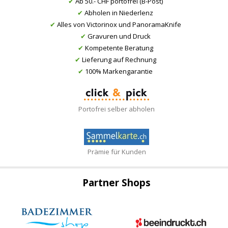
✔
Ab 50.- CHF portofrei (B-Post)
✔
Abholen in Niederlenz
✔
Alles von Victorinox und PanoramaKnife
✔
Gravuren und Druck
✔
Kompetente Beratung
✔
Lieferung auf Rechnung
✔
100% Markengarantie
Portofrei selber abholen
Prämie für Kunden
Partner Shops