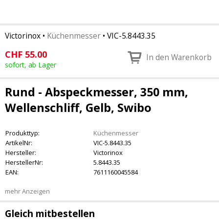
Victorinox
•
Küchenmesser
•
VIC-5.8443.35
CHF
55.00
In den Warenkorb
sofort, ab Lager
Rund - Abspeckmesser, 350 mm,
Wellenschliff, Gelb, Swibo
Produkttyp:
Küchenmesser
ArtikelNr:
VIC-5.8443.35
Hersteller:
Victorinox
HerstellerNr:
5.8443.35
EAN:
7611160045584
mehr Anzeigen
Gleich mitbestellen