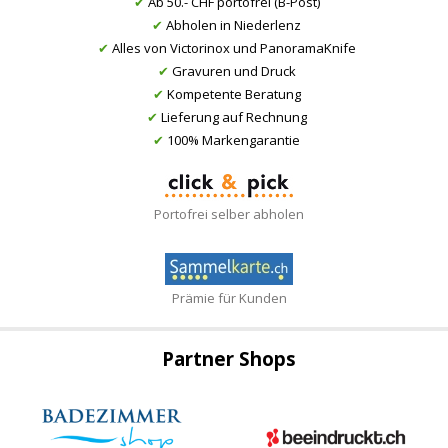
✔
Ab 50.- CHF portofrei (B-Post)
✔
Abholen in Niederlenz
✔
Alles von Victorinox und PanoramaKnife
✔
Gravuren und Druck
✔
Kompetente Beratung
✔
Lieferung auf Rechnung
✔
100% Markengarantie
Portofrei selber abholen
Prämie für Kunden
Partner Shops