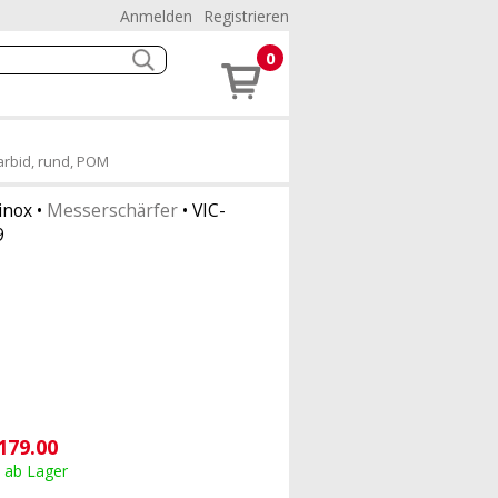
Anmelden
Registrieren
0
arbid, rund, POM
inox
•
Messerschärfer
•
VIC-
9
179.00
, ab Lager