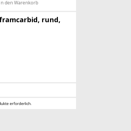
In den Warenkorb
lframcarbid, rund,
dukte erforderlich.