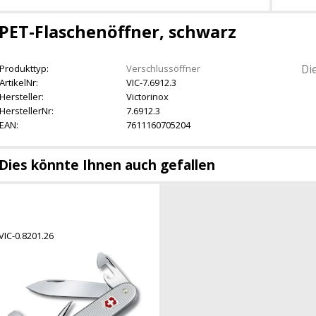
PET-Flaschenöffner, schwarz
Di
Produkttyp:
Verschlussöffner
ArtikelNr:
VIC-7.6912.3
Hersteller:
Victorinox
HerstellerNr:
7.6912.3
EAN:
7611160705204
Dies könnte Ihnen auch gefallen
VIC-0.8201.26