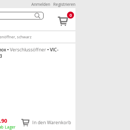
Anmelden
Registrieren
0
henöffner, schwarz
nox
•
Verschlussöffner
•
VIC-
.3
.90
In den Warenkorb
 ab Lager