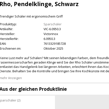
Rho, Pendelklinge, Schwarz
Trendiger Schäler mit ergonomischem Griff
Produkttyp:
Sparschäler
ArtikelNr:
VIC-6.0950.3
Hersteller:
Victorinox
HerstellerNr:
6.0950.3
EAN:
7613329185728
Erschienen im:
Oktober 2025
Keine Lust mehr auf Schälen? Mit seinen lebendigen Farben, dem freundl
rasiermesserscharfen geraden Klinge wird Sie der Rho Schäler umstimmen
entlastet das Handgelenk bei längeren Arbeiten, erleichtert Ihnen das Koch
Dienste. Behalten Sie die Kontrolle und bringen Sie Ihre Kochkünste mit 
mehr Anzeigen
Aus der gleichen Produktlinie
parschäler (2)