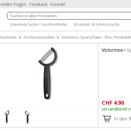
stellte Fragen
Feedback
Kontakt
Erweiterte Suche / Geschenkfinder
Ersatzteil- & Zubehörsuche
Startseite
Küchenutensilien
Victorinox Sparschäler - Rho, Pendelkl
Victorinox
•
S
CHF
4.90
versandbereit i
In den 