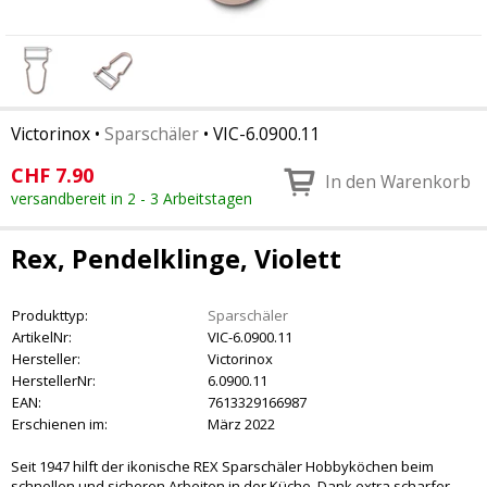
Victorinox
•
Sparschäler
•
VIC-6.0900.11
CHF
7.90
In den Warenkorb
versandbereit in 2 - 3 Arbeitstagen
Rex, Pendelklinge, Violett
Produkttyp:
Sparschäler
ArtikelNr:
VIC-6.0900.11
Hersteller:
Victorinox
HerstellerNr:
6.0900.11
EAN:
7613329166987
Erschienen im:
März 2022
Seit 1947 hilft der ikonische REX Sparschäler Hobbyköchen beim
schnellen und sicheren Arbeiten in der Küche. Dank extra scharfer