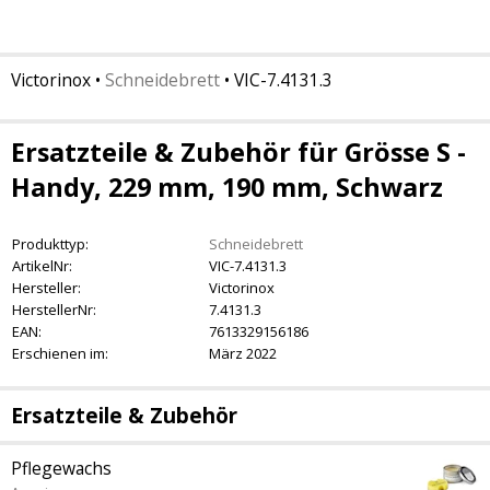
Victorinox
•
Schneidebrett
•
VIC-7.4131.3
Ersatzteile & Zubehör für Grösse S -
Handy, 229 mm, 190 mm, Schwarz
Produkttyp:
Schneidebrett
ArtikelNr:
VIC-7.4131.3
Hersteller:
Victorinox
HerstellerNr:
7.4131.3
EAN:
7613329156186
Erschienen im:
März 2022
Ersatzteile & Zubehör
Pflegewachs