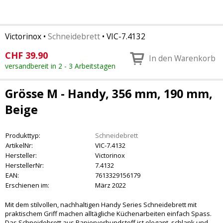
Victorinox
•
Schneidebrett
•
VIC-7.4132
CHF
39.90
In den Warenkorb
versandbereit in 2 - 3 Arbeitstagen
Grösse M - Handy, 356 mm, 190 mm,
Beige
Produkttyp:
Schneidebrett
ArtikelNr:
VIC-7.4132
Hersteller:
Victorinox
HerstellerNr:
7.4132
EAN:
7613329156179
Erschienen im:
März 2022
Mit dem stilvollen, nachhaltigen Handy Series Schneidebrett mit
praktischem Griff machen alltägliche Küchenarbeiten einfach Spass.
Das Schneidebrett aus Papierverbundstoff ist elegant, schlank und