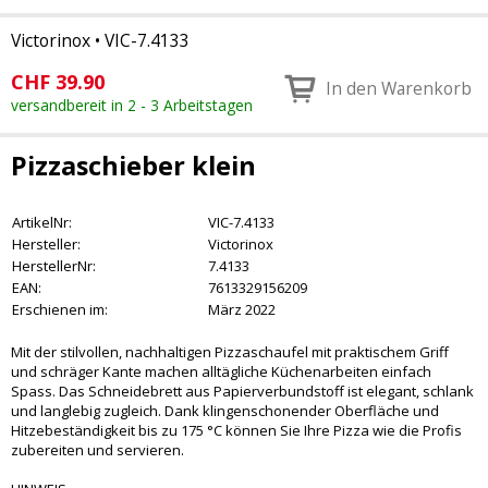
Victorinox
•
VIC-7.4133
CHF
39.90
In den Warenkorb
versandbereit in 2 - 3 Arbeitstagen
Pizzaschieber klein
ArtikelNr:
VIC-7.4133
Hersteller:
Victorinox
HerstellerNr:
7.4133
EAN:
7613329156209
Erschienen im:
März 2022
Mit der stilvollen, nachhaltigen Pizzaschaufel mit praktischem Griff
und schräger Kante machen alltägliche Küchenarbeiten einfach
Spass. Das Schneidebrett aus Papierverbundstoff ist elegant, schlank
und langlebig zugleich. Dank klingenschonender Oberfläche und
Hitzebeständigkeit bis zu 175 °C können Sie Ihre Pizza wie die Profis
zubereiten und servieren.