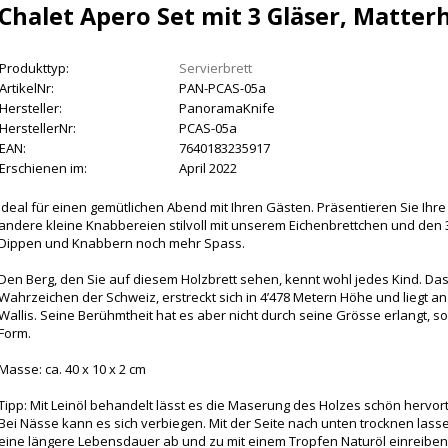
Chalet Apero Set mit 3 Gläser, Matter
Produkttyp:
Servierbrett
ArtikelNr:
PAN-PCAS-05a
Hersteller:
PanoramaKnife
HerstellerNr:
PCAS-05a
EAN:
7640183235917
Erschienen im:
April 2022
Ideal für einen gemütlichen Abend mit Ihren Gästen. Präsentieren Sie Ih
andere kleine Knabbereien stilvoll mit unserem Eichenbrettchen und den 
Dippen und Knabbern noch mehr Spass.
Den Berg, den Sie auf diesem Holzbrett sehen, kennt wohl jedes Kind. Da
Wahrzeichen der Schweiz, erstreckt sich in 4’478 Metern Höhe und liegt
Wallis. Seine Berühmtheit hat es aber nicht durch seine Grösse erlangt,
Form.
Masse: ca. 40 x 10 x 2 cm
Tipp: Mit Leinöl behandelt lässt es die Maserung des Holzes schön hervort
Bei Nässe kann es sich verbiegen. Mit der Seite nach unten trocknen lasse
eine längere Lebensdauer ab und zu mit einem Tropfen Naturöl einreiben