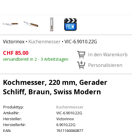
Victorinox
•
Küchenmesser
•
VIC-6.9010.22G
CHF
85.00
In den Warenkorb
versandbereit in 2 - 3 Arbeitstagen
Personalisieren
Kochmesser, 220 mm, Gerader
Schliff, Braun, Swiss Modern
Produkttyp:
Küchenmesser
ArtikelNr:
VIC-6.9010.22G
Hersteller:
Victorinox
HerstellerNr:
6.9010.22G
EAN:
7611160060877