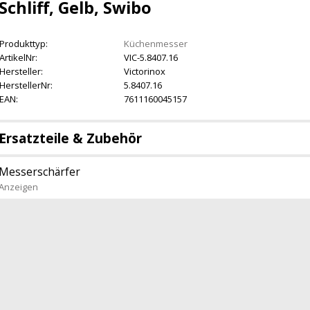
Schliff, Gelb, Swibo
Produkttyp:
Küchenmesser
ArtikelNr:
VIC-5.8407.16
Hersteller:
Victorinox
HerstellerNr:
5.8407.16
EAN:
7611160045157
Ersatzteile & Zubehör
Messerschärfer
Anzeigen