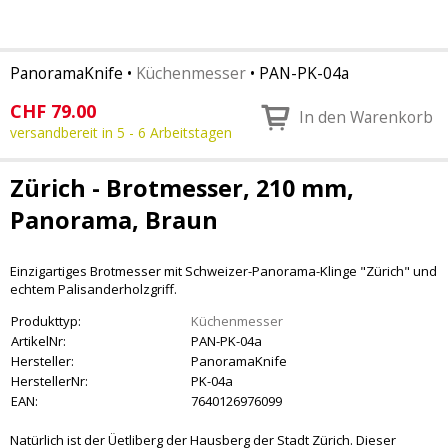
PanoramaKnife
•
Küchenmesser
•
PAN-PK-04a
CHF
79.00
In den Warenkorb
versandbereit in 5 - 6 Arbeitstagen
Zürich - Brotmesser, 210 mm,
Panorama, Braun
Einzigartiges Brotmesser mit Schweizer-Panorama-Klinge "Zürich" und
echtem Palisanderholzgriff.
Produkttyp:
Küchenmesser
ArtikelNr:
PAN-PK-04a
Hersteller:
PanoramaKnife
HerstellerNr:
PK-04a
EAN:
7640126976099
Natürlich ist der Üetliberg der Hausberg der Stadt Zürich. Dieser