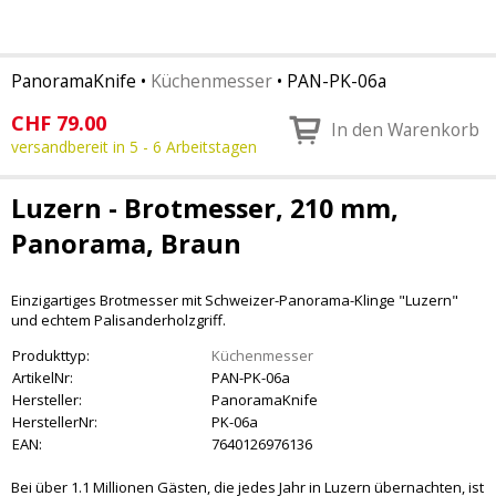
PanoramaKnife
•
Küchenmesser
•
PAN-PK-06a
CHF
79.00
In den Warenkorb
versandbereit in 5 - 6 Arbeitstagen
Luzern - Brotmesser, 210 mm,
Panorama, Braun
Einzigartiges Brotmesser mit Schweizer-Panorama-Klinge "Luzern"
und echtem Palisanderholzgriff.
Produkttyp:
Küchenmesser
ArtikelNr:
PAN-PK-06a
Hersteller:
PanoramaKnife
HerstellerNr:
PK-06a
EAN:
7640126976136
Bei über 1.1 Millionen Gästen, die jedes Jahr in Luzern übernachten, ist