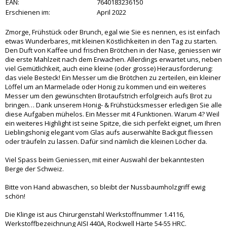
EAN:
7640183236150
Erschienen im:
April 2022
Zmorge, Frühstück oder Brunch, egal wie Sie es nennen, es ist einfach
etwas Wunderbares, mit kleinen Köstlichkeiten in den Tag zu starten.
Den Duft von Kaffee und frischen Brötchen in der Nase, geniessen wir
die erste Mahlzeit nach dem Erwachen. Allerdings erwartet uns, neben
viel Gemütlichkeit, auch eine kleine (oder grosse) Herausforderung:
das viele Besteck! Ein Messer um die Brötchen zu zerteilen, ein kleiner
Löffel um an Marmelade oder Honig zu kommen und ein weiteres
Messer um den gewünschten Brotaufstrich erfolgreich aufs Brot zu
bringen… Dank unserem Honig- & Frühstücksmesser erledigen Sie alle
diese Aufgaben mühelos. Ein Messer mit 4 Funktionen. Warum 4? Weil
ein weiteres Highlight ist seine Spitze, die sich perfekt eignet, um Ihren
Lieblingshonig elegant vom Glas aufs auserwählte Backgut fliessen
oder träufeln zu lassen. Dafür sind nämlich die kleinen Löcher da.
Viel Spass beim Geniessen, mit einer Auswahl der bekanntesten
Berge der Schweiz.
Bitte von Hand abwaschen, so bleibt der Nussbaumholzgriff ewig
schön!
Die Klinge ist aus Chirurgenstahl Werkstoffnummer 1.4116,
Werkstoffbezeichnung AISI 440A, Rockwell Härte 54-55 HRC.