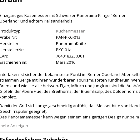
Einzigartiges Käsemesser mit Schweizer-Panorama-Klinge "Berner
Oberland" und echtem Palisanderholz.
Produkttyp:
Küchenmesser
ArtikelNr:
PAN-PKC-01a
Hersteller:
PanoramaKnife
HerstellerNr:
PKC-01a
EAN:
7640183230301
Erschienen im:
März 2016
Interlaken ist sicher der bekannteste Punkt im Berner Oberland. Aber selb
strammen Berge mit ihren wunderbaren Tourismusorten rundherum. Wenge
Brienz und wie sie alle heissen. Eiger, Mönch und Jungfrau sind die Aushä
Gipfeln der Äbeni Flue, des Breithorns, der Blüemlisalp, des Doldenhor
komplett.
Damit der Griff sich lange geschmeidig anfühlt, das Messer bitte von Han
Geschirrspüler geeignet).
Das Panoramamesser kann wegen seinem einzigartigen Design nur beim H
mehr Anzeigen
Erforderliches Zubehör