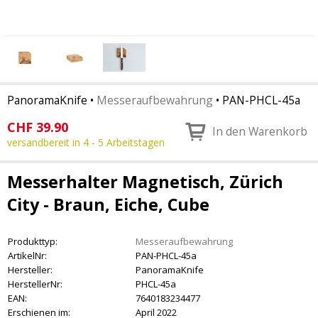
PanoramaKnife
•
Messeraufbewahrung
•
PAN-PHCL-45a
CHF
39.90
In den Warenkorb
versandbereit in 4 - 5 Arbeitstagen
Messerhalter Magnetisch, Zürich
City - Braun, Eiche, Cube
Produkttyp:
Messeraufbewahrung
ArtikelNr:
PAN-PHCL-45a
Hersteller:
PanoramaKnife
HerstellerNr:
PHCL-45a
EAN:
7640183234477
Erschienen im:
April 2022