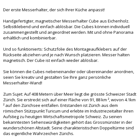
Der erste Messerhalter, der sich Ihrer Küche anpasst!
Handgefertigter, magnetischer Messerhalter Cube aus Eichenholz.
Selbstklebend und einfach ablösbar. Die Cubes können individuell
zusammengestellt und angeordnet werden. Mit und ohne Panorama
erhältlich und kombinierbar.
Und so funktionierts: Schutzfolie des Montageaufklebers auf der
Rückseite abziehen und je nach Wunsch platzieren. Messer halten
magnetisch. Der Cube ist einfach wieder ablösbar.
Sie können die Cubes nebeneinander oder übereinander anordnen,
seien Sie kreativ und gestalten Sie Ihre ganz persönliche
Messerhalter-Wand!
Zum Sujet: Auf 408 Metern über Meer liegt die grösste Schweizer Stadt
Zürich. Sie erstreckt sich auf einer Fläche von 91, 88 km ², wovon 4.1km
² auf den Zürichsee entfallen. Entstanden ist Zürich aus dem
römischen Stützpunkt Turicum und erlebte im Industriezeitalter ihren
Aufstieg zu heutigen Wirtschaftsmetropole Schweiz. Zu seinen
bekanntesten Sehenswürdigkeiten gehört das Grossmünster in der
wunderschönen Altstadt. Seine charakteristischen Doppeltürme sind
das eigentliche Wahrzeichen Zürichs.